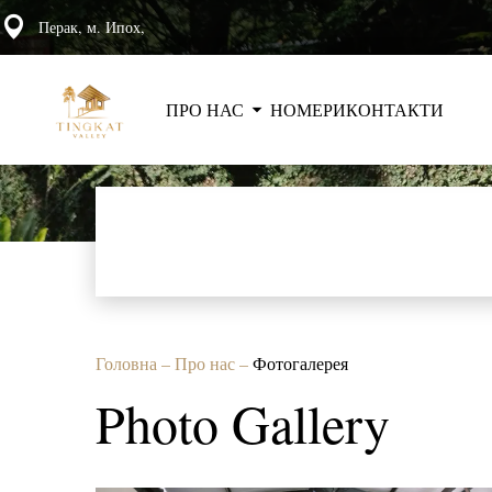
Перак, м. Ипох,
ПРО НАС
НОМЕРИ
КОНТАКТИ
Головна
–
Про нас
–
Фотогалерея
Photo Gallery